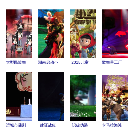
大型民族舞
湖南启动小
2015儿童
歌舞星工厂
剧《醒·
剧场演艺项
精品戏剧展
超越自我的
狮》上演，
目，一年将
演《小红
艺术征途
27场精品文
推出60场精
帽》北京站
艺表演免费
品话剧及驯
门票预订指
观演
兽表演
南
运城市蒲剧
建证战疫
识破伪装
卡马拉海滩