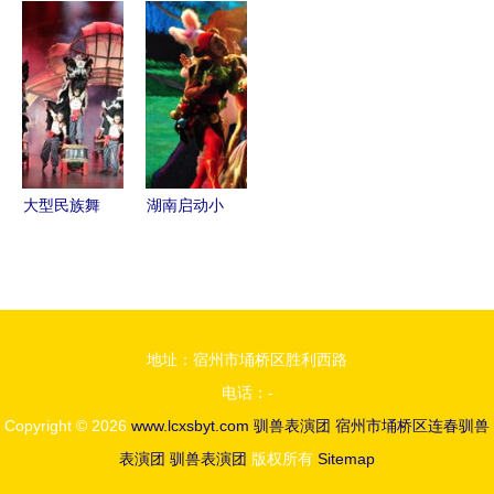
演团护士节
驯兽表演团
目演出季圆
专场致敬最
共赴非凡艺
满落幕 吸
美白衣战士
术盛宴
引超50万人
次观看
大型民族舞
湖南启动小
剧《醒·
剧场演艺项
狮》上演，
目，一年将
27场精品文
推出60场精
艺表演免费
品话剧及驯
地址：宿州市埇桥区胜利西路
观演
兽表演
电话：-
Copyright © 2026
www.lcxsbyt.com
驯兽表演团
宿州市埇桥区连春驯兽
表演团
驯兽表演团
版权所有
Sitemap