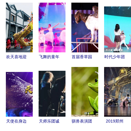
欢天喜地迎
飞舞的童年
首届香草园
时代少年团
新春 驯兽
小白鹭——
驯兽杂技狂
汇演惊艳瞬
表演团点亮
江西省少儿
欢节 门票
间 贺峻霖
节日欢愉
舞蹈精品展
免费领，精
女装长发
演圆满落幕
彩享不停
与“驯兽表
演团”引爆
全场
天使在身边
天师乐团诚
驯兽表演团
2019郑州
——驯兽表
挚邀请 与
课程预习
市精品剧节