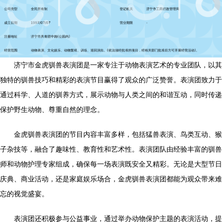
济宁市金虎驯兽表演团是一家专注于动物表演艺术的专业团队，以其
独特的驯兽技巧和精彩的表演节目赢得了观众的广泛赞誉。表演团致力于
通过科学、人道的驯养方式，展示动物与人类之间的和谐互动，同时传递
保护野生动物、尊重自然的理念。
金虎驯兽表演团的节目内容丰富多样，包括猛兽表演、鸟类互动、猴
子杂技等，融合了趣味性、教育性和艺术性。表演团队由经验丰富的驯兽
师和动物护理专家组成，确保每一场表演既安全又精彩。无论是大型节日
庆典、商业活动，还是家庭娱乐场合，金虎驯兽表演团都能为观众带来难
忘的视觉盛宴。
表演团还积极参与公益事业，通过举办动物保护主题的表演活动，提