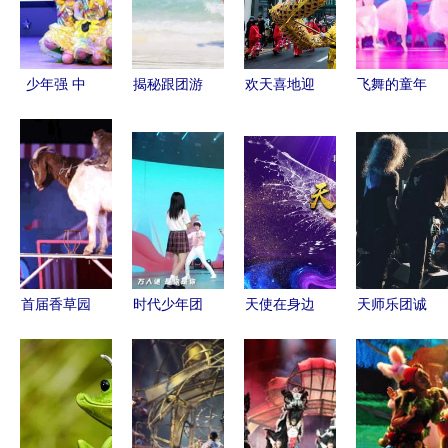
少年强 中
揭秘跟团游
欢天喜地迎
飞舞的童年
国美 龙娃
中的驯兽表
新春 驯兽
小白鹭——
喜庆六一
演 你所不
表演团点亮
江西省少儿
——桂林市
知道的那些
节日欢愉
舞蹈精品展
龙隐教育集
事
演圆满落幕
团向祖国成
立70周年献
礼暨文艺汇
首届香草园
时代少年团
天使在身边
天师乐团诚
演活动
驯兽杂技狂
汇演惊艳瞬
——驯兽表
挚邀请 与
欢节 门票
间 贺峻霖
演团护士节
驯兽表演团
免费领，精
女装长发
专场致敬最
共赴非凡艺
彩享不停
与“驯兽表
美白衣战士
术盛宴