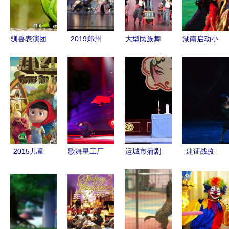
演团”引爆
全场
驯兽表演团
2019郑州
大型民族舞
湖南启动小
课程预习
市精品剧节
剧《醒·
剧场演艺项
目演出季圆
狮》上演，
目，一年将
满落幕 吸
27场精品文
推出60场精
引超50万人
艺表演免费
品话剧及驯
次观看
观演
兽表演
2015儿童
歌舞星工厂
运城市蒲剧
建证战疫
精品戏剧展
超越自我的
青年团演艺
中央芭蕾舞
演《小红
艺术征途
大赛精彩掠
团致敬抗疫
帽》北京站
影 驯兽表
英雄专场演
门票预订指
演团惊艳亮
出在武汉举
南
相
行，助力驯