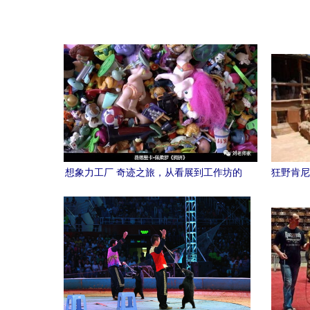
想象力工厂 奇迹之旅，从看展到工作坊的
狂野肯尼
创意孵化