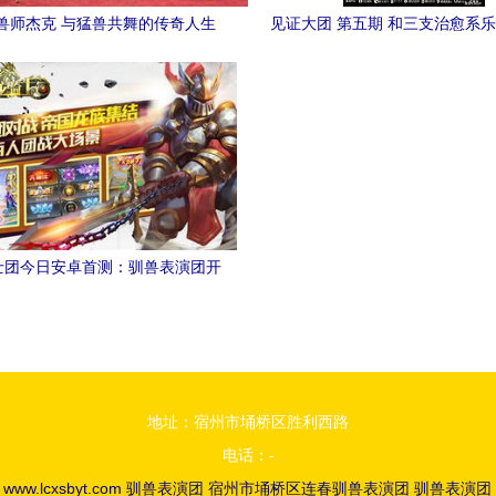
兽师杰克 与猛兽共舞的传奇人生
见证大团 第五期 和三支治愈系
场心灵保健
士团今日安卓首测：驯兽表演团开
启魔幻RPG之旅
地址：宿州市埇桥区胜利西路
电话：-
6
www.lcxsbyt.com
驯兽表演团
宿州市埇桥区连春驯兽表演团
驯兽表演团