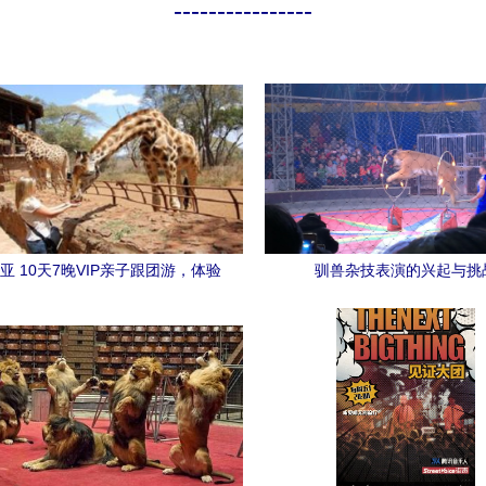
----------------
亚 10天7晚VIP亲子跟团游，体验
驯兽杂技表演的兴起与挑
非洲草原的野性与奢华