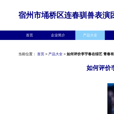
宿州市埇桥区连春驯兽表演
首页
企业简介
产品大全
当前位置：
首页
>
产品大全
>
如何评价李宇春在综艺 青春有
如何评价李